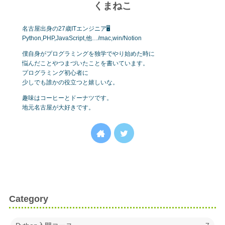
くまねこ
名古屋出身の27歳ITエンジニア🖥
Python,PHP,JavaScript,他…/mac,win/Notion
僕自身がプログラミングを独学でやり始めた時に
悩んだことやつまづいたことを書いています。
プログラミング初心者に
少しでも誰かの役立つと嬉しいな。
趣味はコーヒーとドーナツです。
地元名古屋が大好きです。
Category