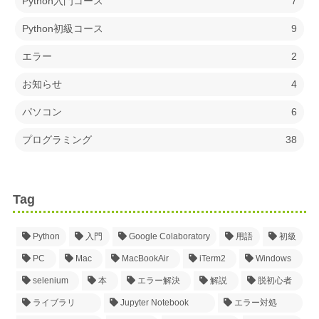
Python入門コース
7
Python初級コース
9
エラー
2
お知らせ
4
パソコン
6
プログラミング
38
Tag
Python
入門
Google Colaboratory
用語
初級
PC
Mac
MacBookAir
iTerm2
Windows
selenium
本
エラー解決
解説
脱初心者
ライブラリ
Jupyter Notebook
エラー対処