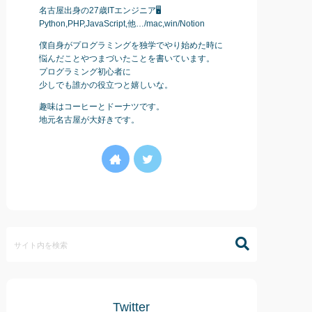
名古屋出身の27歳ITエンジニア🖥
Python,PHP,JavaScript,他…/mac,win/Notion
僕自身がプログラミングを独学でやり始めた時に
悩んだことやつまづいたことを書いています。
プログラミング初心者に
少しでも誰かの役立つと嬉しいな。
趣味はコーヒーとドーナツです。
地元名古屋が大好きです。
Twitter