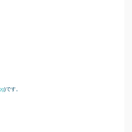
og
)です。