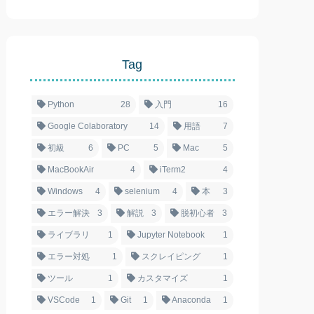
Tag
Python
28
入門
16
Google Colaboratory
14
用語
7
初級
6
PC
5
Mac
5
MacBookAir
4
iTerm2
4
Windows
4
selenium
4
本
3
エラー解決
3
解説
3
脱初心者
3
ライブラリ
1
Jupyter Notebook
1
エラー対処
1
スクレイピング
1
ツール
1
カスタマイズ
1
VSCode
1
Git
1
Anaconda
1