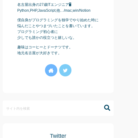
名古屋出身の27歳ITエンジニア🖥
Python,PHP,JavaScript,他…/mac,win/Notion
僕自身がプログラミングを独学でやり始めた時に
悩んだことやつまづいたことを書いています。
プログラミング初心者に
少しでも誰かの役立つと嬉しいな。
趣味はコーヒーとドーナツです。
地元名古屋が大好きです。
Twitter