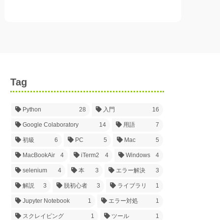
Tag
Python
28
入門
16
Google Colaboratory
14
用語
7
初級
6
PC
5
Mac
5
MacBookAir
4
iTerm2
4
Windows
4
selenium
4
本
3
エラー解決
3
解説
3
脱初心者
3
ライブラリ
1
Jupyter Notebook
1
エラー対処
1
スクレイピング
1
ツール
1