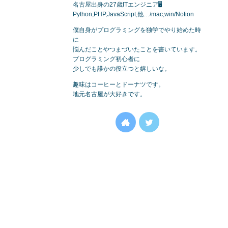
名古屋出身の27歳ITエンジニア🖥
Python,PHP,JavaScript,他…/mac,win/Notion
僕自身がプログラミングを独学でやり始めた時
に
悩んだことやつまづいたことを書いています。
プログラミング初心者に
少しでも誰かの役立つと嬉しいな。
趣味はコーヒーとドーナツです。
地元名古屋が大好きです。