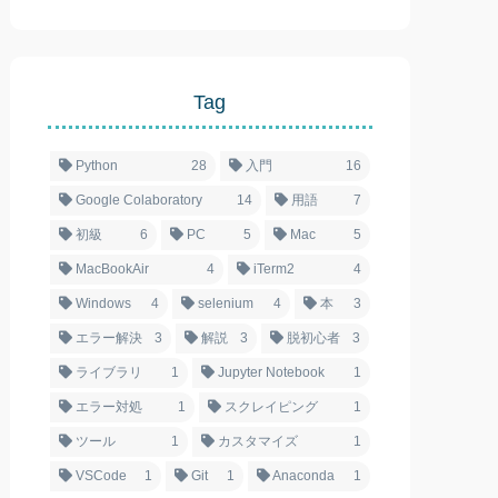
Tag
Python
28
入門
16
Google Colaboratory
14
用語
7
初級
6
PC
5
Mac
5
MacBookAir
4
iTerm2
4
Windows
4
selenium
4
本
3
エラー解決
3
解説
3
脱初心者
3
ライブラリ
1
Jupyter Notebook
1
エラー対処
1
スクレイピング
1
ツール
1
カスタマイズ
1
VSCode
1
Git
1
Anaconda
1