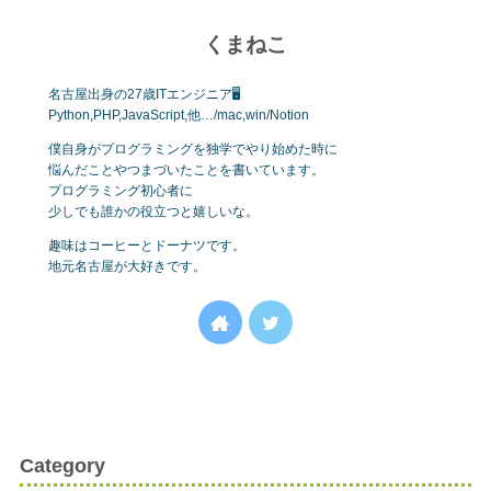
くまねこ
名古屋出身の27歳ITエンジニア🖥
Python,PHP,JavaScript,他…/mac,win/Notion
僕自身がプログラミングを独学でやり始めた時に
悩んだことやつまづいたことを書いています。
プログラミング初心者に
少しでも誰かの役立つと嬉しいな。
趣味はコーヒーとドーナツです。
地元名古屋が大好きです。
Category